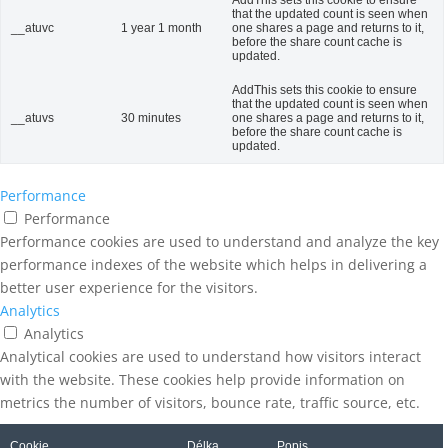
AddThis sets this cookie to ensure
that the updated count is seen when
__atuvc
1 year 1 month
one shares a page and returns to it,
before the share count cache is
updated.
AddThis sets this cookie to ensure
that the updated count is seen when
__atuvs
30 minutes
one shares a page and returns to it,
before the share count cache is
updated.
Performance
Performance
Performance cookies are used to understand and analyze the key
performance indexes of the website which helps in delivering a
better user experience for the visitors.
Analytics
Analytics
Analytical cookies are used to understand how visitors interact
with the website. These cookies help provide information on
metrics the number of visitors, bounce rate, traffic source, etc.
Cookie
Délka
Popis