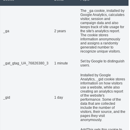
The _ga cookie, installed by
Google Analytics, calculates
visitor, session and
campaign data and also
keeps track of site usage for
_ga
2 years
the site's analytics report.
The cookie stores
information anonymously
and assigns a randomly
generated number to
recognize unique visitors.
Set by Google to distinguish
_gat_gtag_UA_76826380_3
1 minute
users.
Installed by Google
Analytics, _gid cookie stores
information on how visitors
use a website, while also
creating an analytics report
of the website's
_gid
1 day
performance. Some of the
data that are collected
include the number of
visitors, their source, and the
pages they visit
anonymously.
AddThis sets this cookie to