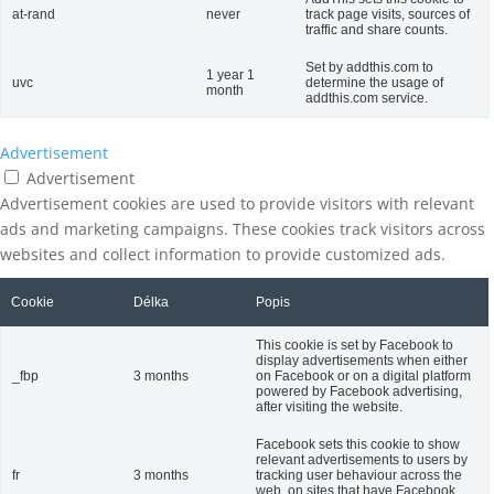
at-rand
never
track page visits, sources of
traffic and share counts.
Set by addthis.com to
1 year 1
uvc
determine the usage of
month
addthis.com service.
Advertisement
Advertisement
Advertisement cookies are used to provide visitors with relevant
ads and marketing campaigns. These cookies track visitors across
websites and collect information to provide customized ads.
Cookie
Délka
Popis
This cookie is set by Facebook to
display advertisements when either
_fbp
3 months
on Facebook or on a digital platform
powered by Facebook advertising,
after visiting the website.
Facebook sets this cookie to show
relevant advertisements to users by
fr
3 months
tracking user behaviour across the
web, on sites that have Facebook