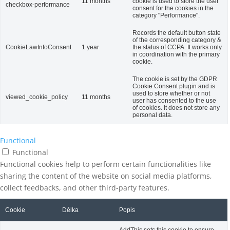
11 months
cookie is used to store the user
checkbox-performance
consent for the cookies in the
category "Performance".
Records the default button state
of the corresponding category &
CookieLawInfoConsent
1 year
the status of CCPA. It works only
in coordination with the primary
cookie.
The cookie is set by the GDPR
Cookie Consent plugin and is
used to store whether or not
viewed_cookie_policy
11 months
user has consented to the use
of cookies. It does not store any
personal data.
Functional
Functional
Functional cookies help to perform certain functionalities like
sharing the content of the website on social media platforms,
collect feedbacks, and other third-party features.
Cookie
Délka
Popis