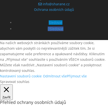
info@sharane.cz
Ochrana osobních údajů
Sledovat
Sledovat
Na našich webových stránkách používáme soubory cookie,
abychom vám poskytli co nejrelevantnější zážitek tím, že si
zapamatujeme vaše preference a opakované návštěvy. Kliknutím
na „Přijmout vše“ souhlasíte s používáním VŠECH souborů cookie.
Můžete však navštívit „Nastavení souborů cookie“ a poskytnout
kontrolovaný souhlas.
Nastavení souborů cookie
Odmítnout vše
Přijmout vše
Spravovat souhlas
Zavřít
Přehled ochrany osobních údajů