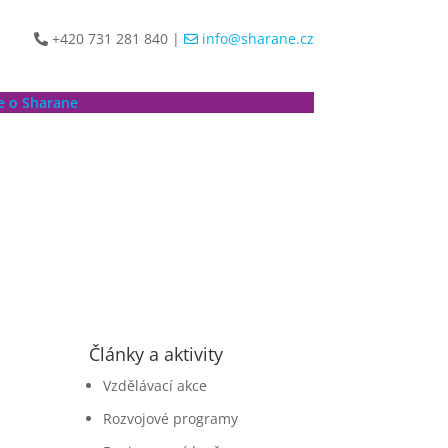
+420 731 281 840
|
info@sharane.cz
e o Sharane
Články a aktivity
Vzdělávací akce
Rozvojové programy