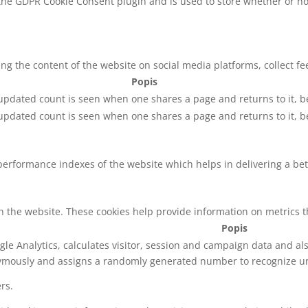
 the GDPR Cookie Consent plugin and is used to store whether or not
ring the content of the website on social media platforms, collect f
Popis
 updated count is seen when one shares a page and returns to it, b
 updated count is seen when one shares a page and returns to it, b
rformance indexes of the website which helps in delivering a bette
h the website. These cookies help provide information on metrics the
Popis
gle Analytics, calculates visitor, session and campaign data and also
ymously and assigns a randomly generated number to recognize uni
rs.