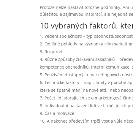
Protože nelze nastavit totožné podmínky. Ani u
důležitou a zajímavou inspirací, ale nejedná se
10 vybraných faktorů, kte
Vedení společnosti – typ osobnosti/osobno
Odlišné pohledy na význam a vliv marketin
Rozpočet
Různé způsoby získávání zákazníků – předevší
kompetence obchodníků, interní komunikace, s
Používání dostupných marketingových nástr
Technické faktory – např. limity v podobě a
které se špatně mění na nové atd., nebo naopa
Počet lidí starajících se o marketingové čin
Individuální nastavení lidí ve firmě, jejich p
Čas a motivace
A nakonec především trpělivost a vůle něco