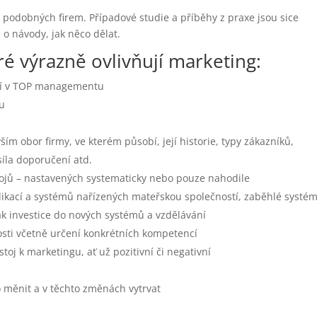
 podobných firem. Případové studie a příběhy z praxe jsou sice
 o návody, jak něco dělat.
ré výrazně ovlivňují marketing:
stí v TOP managementu
gu
m obor firmy, ve kterém působí, její historie, typy zákazníků,
íla doporučení atd.
ojů – nastavených systematicky nebo pouze nahodile
plikací a systémů nařízených mateřskou společností, zaběhlé systém
k investice do nových systémů a vzdělávání
nosti včetně určení konkrétních kompetencí
ostoj k marketingu, ať už pozitivní či negativní
 měnit a v těchto změnách vytrvat