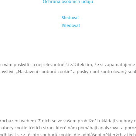
Ochrana osobních údajů
Sledovat
Sledovat
ám poskytli co nejrelevantnější zážitek tím, že si zapamatujeme 
avštívit „Nastavení souborů cookie“ a poskytnout kontrolovaný sou
 procházení webem.
Z nich se ve vašem prohlížeči ukládají soubory c
oubory cookie třetích stran, které nám pomáhají analyzovat a poro
dhlásit se z těchto souborů cookie.
Ale odhlášení některých z těch