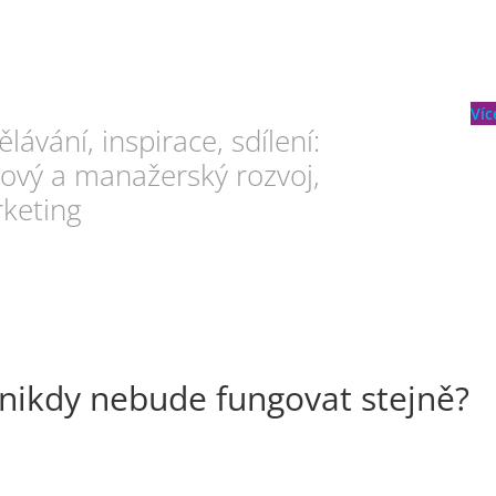
Víc
lávání, inspirace, sdílení:
ový a manažerský rozvoj,
keting
 nikdy nebude fungovat stejně?