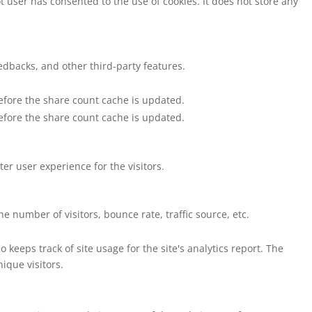
 user has consented to the use of cookies. It does not store any
eedbacks, and other third-party features.
efore the share count cache is updated.
efore the share count cache is updated.
r user experience for the visitors.
 number of visitors, bounce rate, traffic source, etc.
 keeps track of site usage for the site's analytics report. The
que visitors.