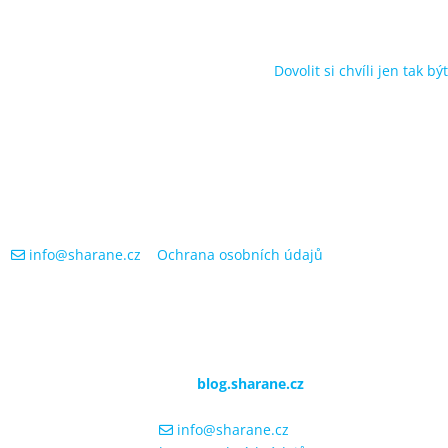
Dovolit si chvíli jen tak být
|
info@sharane.cz
|
Ochrana osobních údajů
© 2025
blog.sharane.cz
+420 731 281 840
info@sharane.cz