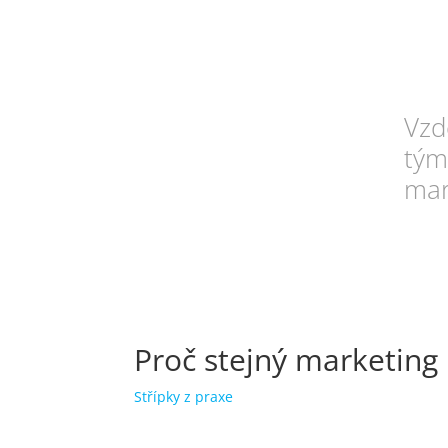
Vzdě
tým
mar
Proč stejný marketing
Střípky z praxe