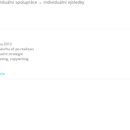
iduální spolupráce → individuální výsledky
oku 2012
návrhu až po realizaci
kační strategie
eting, copywriting
ace