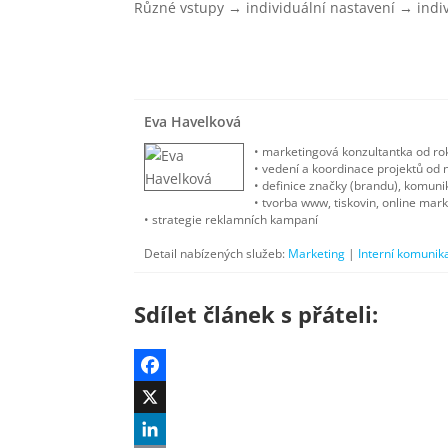
Různé vstupy → individuální nastavení → indiv
Eva Havelková
• marketingová konzultantka od r
• vedení a koordinace projektů od 
• definice značky (brandu), komuni
• tvorba www, tiskovin, online mark
• strategie reklamních kampaní
Detail nabízených služeb:
Marketing
|
Interní komunik
Sdílet článek s přáteli:
F
a
X