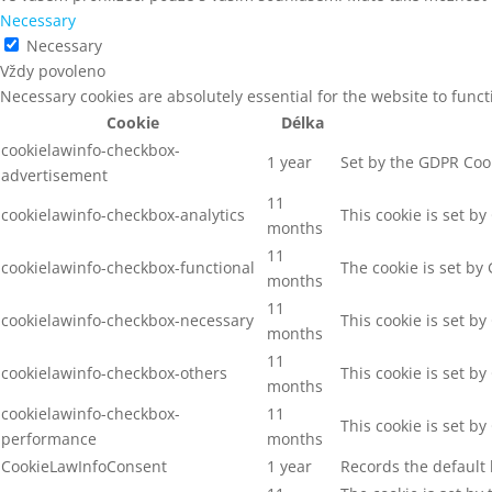
Necessary
Necessary
Vždy povoleno
Necessary cookies are absolutely essential for the website to func
Cookie
Délka
cookielawinfo-checkbox-
1 year
Set by the GDPR Cook
advertisement
11
cookielawinfo-checkbox-analytics
This cookie is set b
months
11
cookielawinfo-checkbox-functional
The cookie is set by
months
11
cookielawinfo-checkbox-necessary
This cookie is set b
months
11
cookielawinfo-checkbox-others
This cookie is set b
months
cookielawinfo-checkbox-
11
This cookie is set b
performance
months
CookieLawInfoConsent
1 year
Records the default 