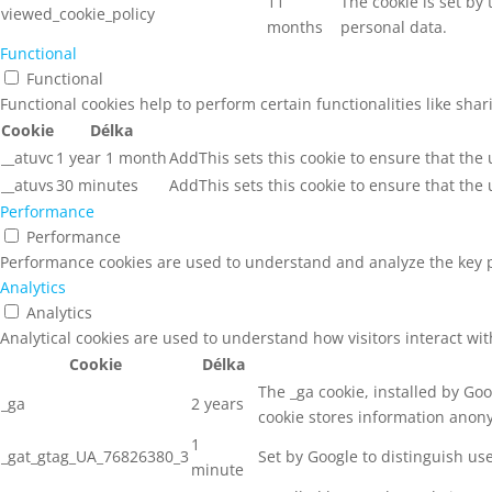
11
The cookie is set by
viewed_cookie_policy
months
personal data.
Functional
Functional
Functional cookies help to perform certain functionalities like sha
Cookie
Délka
__atuvc
1 year 1 month
AddThis sets this cookie to ensure that the
__atuvs
30 minutes
AddThis sets this cookie to ensure that the
Performance
Performance
Performance cookies are used to understand and analyze the key pe
Analytics
Analytics
Analytical cookies are used to understand how visitors interact wit
Cookie
Délka
The _ga cookie, installed by Goo
_ga
2 years
cookie stores information anon
1
_gat_gtag_UA_76826380_3
Set by Google to distinguish use
minute