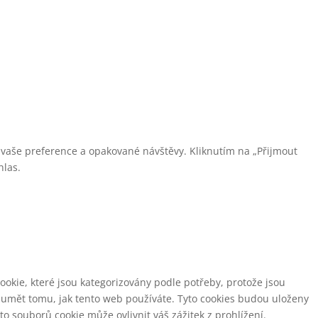
vaše preference a opakované návštěvy. Kliknutím na „Přijmout
hlas.
ookie, které jsou kategorizovány podle potřeby, protože jsou
zumět tomu, jak tento web používáte.
Tyto cookies budou uloženy
to souborů cookie může ovlivnit váš zážitek z prohlížení.